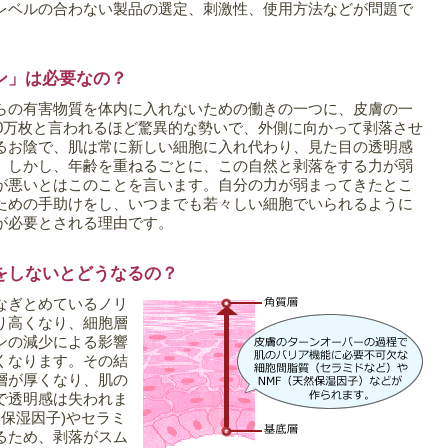
レベルの合わない製品の選定、刺激性、使用方法などが問題で
ン」は必要なの？
らの有害物質を体内に入れないための働きの一つに、皮膚の一
00万枚と言われるほど驚異的な勢いで、外側に向かって剥落させ
るお陰で、肌は常に新しい細胞に入れ代わり、見た目の透明感
。しかし、年齢を重ねるごとに、この自然と剥落をする力が弱
が悪いとはこのことを言います。自分の力が弱まってきたとこ
ための手助けをし、いつまでも若々しい細胞でいられるように
が必要とされる理由です。
をしないとどうなるの？
なぎとめているノリ
り高くなり、細胞層
ンの減少による影響
くなります。その結
層が厚くなり、肌の
で透明感は失われま
然保湿因子)やセラミ
るため、剥落がスム