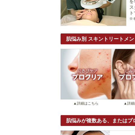
を
ス
ト
※
肌悩み別 スキントリートメン
▲詳細はこちら
▲詳細
肌悩みが複数ある、またはプ