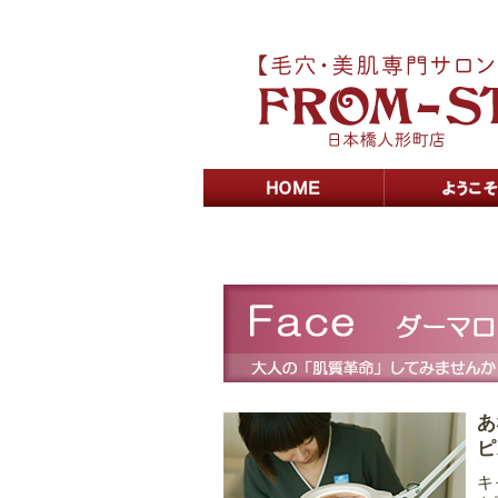
あ
ピ
キ