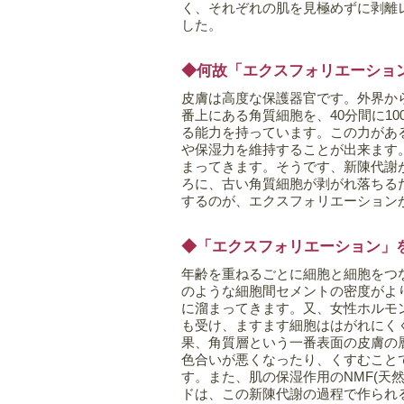
く、それぞれの肌を見極めずに剥離
した。
◆何故「エクスフォリエーショ
皮膚は高度な保護器官です。外界か
番上にある角質細胞を、40分間に1
る能力を持っています。この力があ
や保湿力を維持することが出来ます
まってきます。そうです、新陳代謝
ろに、古い角質細胞が剥がれ落ちる
するのが、エクスフォリエーション
◆「エクスフォリエーション」
年齢を重ねるごとに細胞と細胞をつ
のような細胞間セメントの密度がよ
に溜まってきます。又、女性ホルモ
も受け、ますます細胞ははがれにく
果、角質層という一番表面の皮膚の
色合いが悪くなったり、くすむこと
す。また、肌の保湿作用のNMF(天
ドは、この新陳代謝の過程で作られ